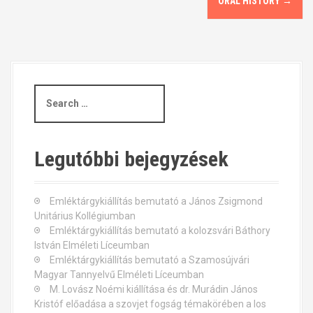
ORAL HISTORY
→
o
s
t
S
n
e
a
a
r
c
v
Legutóbbi bejegyzések
h
i
f
o
Emléktárgykiállítás bemutató a János Zsigmond
g
r
Unitárius Kollégiumban
:
Emléktárgykiállítás bemutató a kolozsvári Báthory
a
István Elméleti Líceumban
t
Emléktárgykiállítás bemutató a Szamosújvári
Magyar Tannyelvű Elméleti Líceumban
i
M. Lovász Noémi kiállítása és dr. Murádin János
Kristóf előadása a szovjet fogság témakörében a los