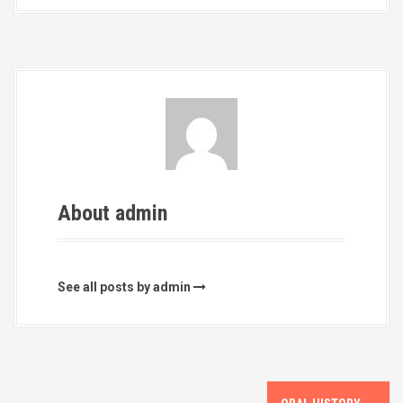
About admin
See all posts by admin
P