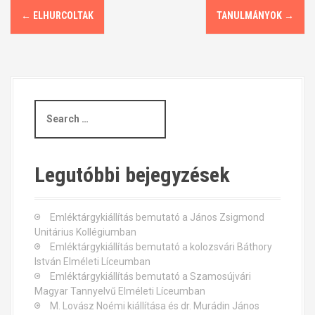
P
←
ELHURCOLTAK
TANULMÁNYOK
→
o
s
t
S
n
e
a
a
r
c
v
Legutóbbi bejegyzések
h
i
f
o
Emléktárgykiállítás bemutató a János Zsigmond
g
r
Unitárius Kollégiumban
:
Emléktárgykiállítás bemutató a kolozsvári Báthory
a
István Elméleti Líceumban
t
Emléktárgykiállítás bemutató a Szamosújvári
Magyar Tannyelvű Elméleti Líceumban
i
M. Lovász Noémi kiállítása és dr. Murádin János