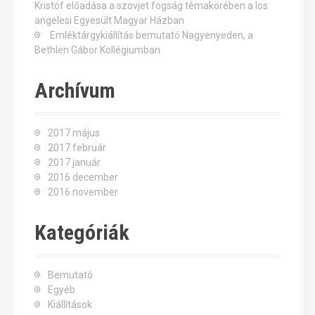
Kristóf előadása a szovjet fogság témakörében a los
o
angelesi Egyesült Magyar Házban
Emléktárgykiállítás bemutató Nagyenyeden, a
n
Bethlen Gábor Kollégiumban
Archívum
2017 május
2017 február
2017 január
2016 december
2016 november
Kategóriák
Bemutató
Egyéb
Kiállítások