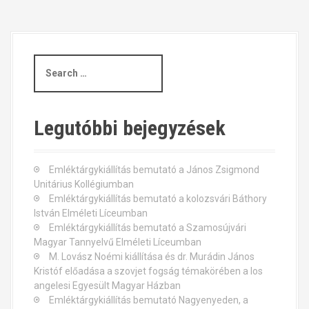
s
t
S
n
e
a
a
r
c
v
Legutóbbi bejegyzések
h
i
f
o
Emléktárgykiállítás bemutató a János Zsigmond
g
r
Unitárius Kollégiumban
:
Emléktárgykiállítás bemutató a kolozsvári Báthory
a
István Elméleti Líceumban
t
Emléktárgykiállítás bemutató a Szamosújvári
Magyar Tannyelvű Elméleti Líceumban
i
M. Lovász Noémi kiállítása és dr. Murádin János
Kristóf előadása a szovjet fogság témakörében a los
o
angelesi Egyesült Magyar Házban
Emléktárgykiállítás bemutató Nagyenyeden, a