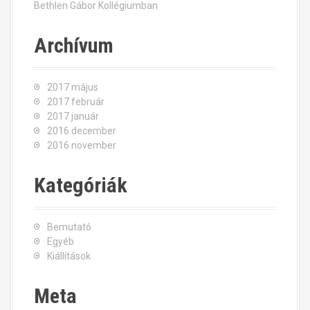
n
Bethlen Gábor Kollégiumban
Archívum
2017 május
2017 február
2017 január
2016 december
2016 november
Kategóriák
Bemutató
Egyéb
Kiállítások
Meta