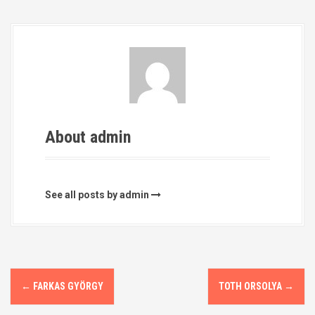
About admin
See all posts by admin
P
←
FARKAS GYÖRGY
TOTH ORSOLYA
→
o